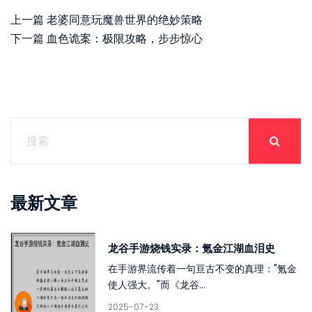
上一篇
老婆同意玩魔兽世界的绝妙策略
下一篇
血色诡案：极限攻略，步步惊心
最新文章
龙谷手游烧钱实录：氪金江湖血泪史
在手游界流传着一句亘古不变的真理："氪金
使人强大。"而《龙谷...
2025-07-23