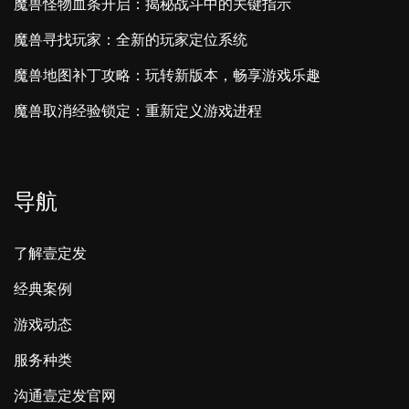
魔兽怪物血条开启：揭秘战斗中的关键指示
魔兽寻找玩家：全新的玩家定位系统
魔兽地图补丁攻略：玩转新版本，畅享游戏乐趣
魔兽取消经验锁定：重新定义游戏进程
导航
了解壹定发
经典案例
游戏动态
服务种类
沟通壹定发官网