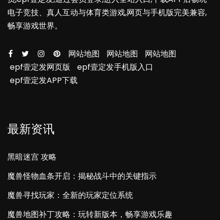
电子竞技、真人互动与体育类游戏,网页与手机版完美兼容,
畅享游戏世界。
网站地图
网站地图
网站地图
epf壹定发网页版
epf壹定发手机版入口
epf壹定发APP下载
最新资讯
黑暗迷宫 攻略
魔兽怪物血条开启：揭秘战斗中的关键指示
魔兽寻找玩家：全新的玩家定位系统
魔兽地图补丁攻略：玩转新版本，畅享游戏乐趣