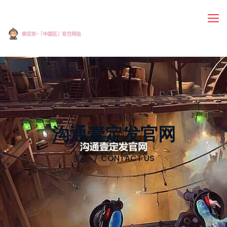
沟通壹定发官网
首页
CONTACT US