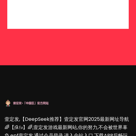
壹定发,【DeepSeek推荐】壹定发官网2025最新网址导航
🌈【𝔧9.𝔣𝔬】🌈,壹定发游戏最新网站,你的努力,不会被世界辜
负,epf壹定发,通过会员登录,进入全站入口,下载APP后畅玩